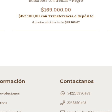
Bossa bote con trenzas - Negro
$169.000,00
$152.100,00
con
Transferencia o depósito
6
cuotas sin interés de
$28.166,67
formación
Contactanos
evoluciones
542235350493
tros
2235350493