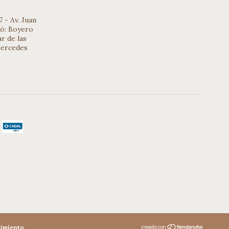
 - Av. Juan
iló: Boyero
r de las
Mercedes
timiento