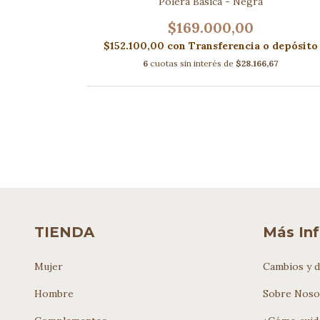
Polera Basica - Negra
$169.000,00
 depósito
$152.100,00
con
Transferencia o depósito
,67
6
cuotas sin interés de
$28.166,67
TIENDA
Más In
Mujer
Cambios y d
Hombre
Sobre Noso