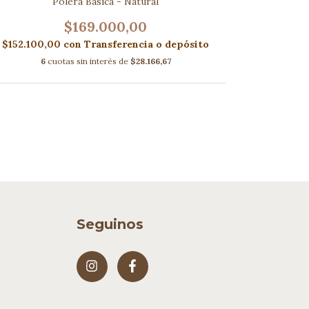
Polera Basica - Natural
B
$169.000,00
$152.100,00
con
Transferencia o depósito
$152.100
6
cuotas sin interés de
$28.166,67
6
Seguinos