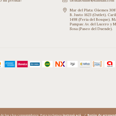
o mi prenda?
tiendaonline@kimuan.com
Mar del Plata: Güemes 3087
B. Justo 1623 (Outlet). Car
1498 (Feria del Bosque). Ma
Pampas: Av. del Lucero y 
Sosa (Paseo del Duende).
de las y los consumidores. Para reclamos
ingresá acá.
/
Botón de arrepen