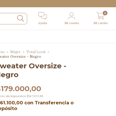
0
Ayuda
Mi cuenta
Mi carrito
cio
>
Mujer
>
Total Look
>
eater Oversize - Negro
weater Oversize -
egro
$179.000,00
cio sin impuestos
$147.933,88
161.100,00
con
Transferencia o
epósito