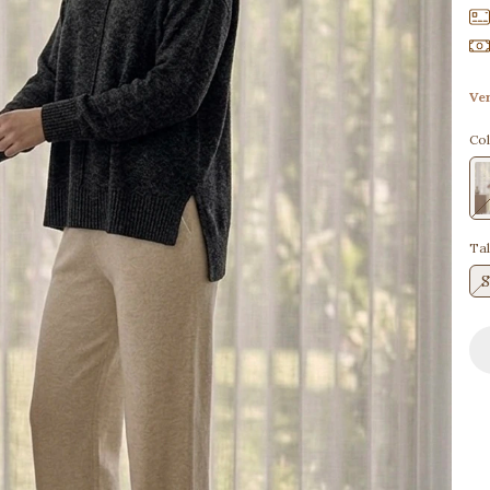
Ver
Col
Tal
S