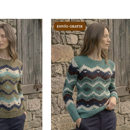
ENVÍO GRATIS