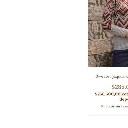
Sweater jaqcuar
$285.
$256.500,00
co
dep
6
cuotas sin int