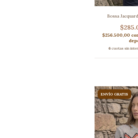
Bossa Jacquar
$285.
$256.500,00
co
dep
6
cuotas sin int
ENVÍO GRATIS