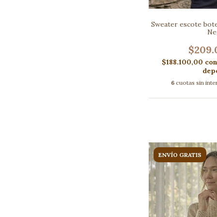
Sweater escote bote
Ne
$209.
$188.100,00
co
dep
6
cuotas sin int
ENVÍO GRATIS