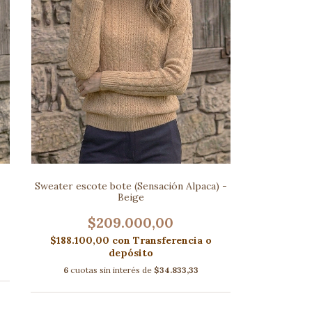
Sweater escote bote (Sensación Alpaca) -
Beige
$209.000,00
$188.100,00
con
Transferencia o
depósito
6
cuotas sin interés de
$34.833,33