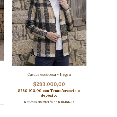
Casaca escocesa - Negra
$289.000,00
$260.100,00
con
Transferencia o
depósito
6
cuotas sin interés de
$48.166,67