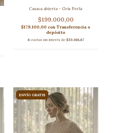
Casaca abierta - Gris Perla
$199.000,00
$179.100,00
con
Transferencia o
depósito
6
cuotas sin interés de
$33.166,67
ENVÍO GRATIS