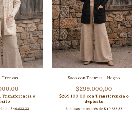
n Trenzas
Saco con Trenzas - Negro
000,00
$299.000,00
n
Transferencia o
$269.100,00
con
Transferencia o
ósito
depósito
erés de
$49.833,33
6
cuotas sin interés de
$49.833,33