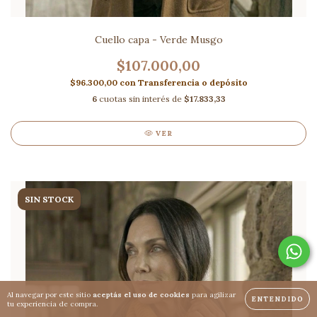
Cuello capa - Verde Musgo
$107.000,00
$96.300,00
con
Transferencia o depósito
6
cuotas sin interés de
$17.833,33
VER
SIN STOCK
Al navegar por este sitio
aceptás el uso de cookies
para agilizar
ENTENDIDO
tu experiencia de compra.